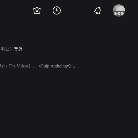
职业：
导演
 - The Videos》、《Pulp Anthology》。