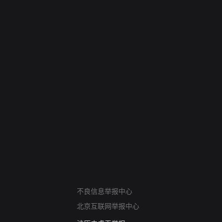
网络暴力有害信息举报
12318 文化市场举报
不良信息举报中心
算法推荐专项举报
北京互联网举报中心
亚运会举报专区