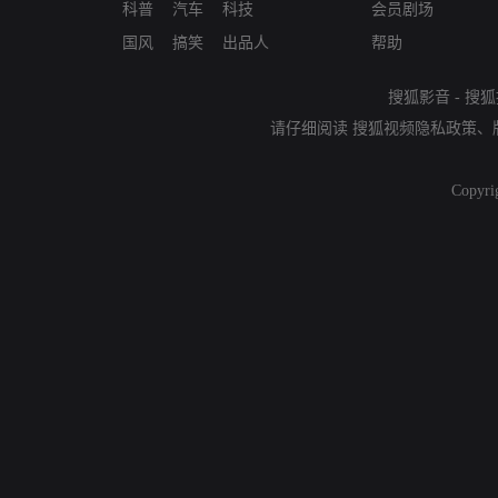
科普
汽车
科技
会员剧场
国风
搞笑
出品人
帮助
搜狐影音
-
搜狐
请仔细阅读
搜狐视频隐私政策
、
Copyri