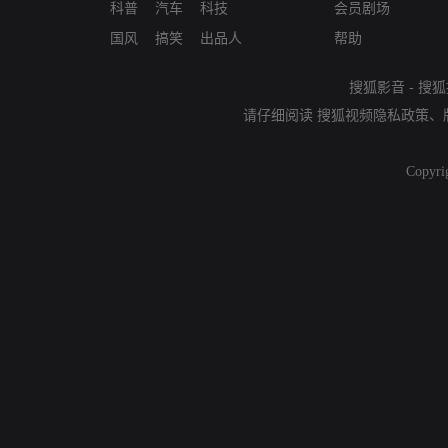
科普
汽车
科技
会员剧场
国风
搞笑
出品人
帮助
搜狐影音
-
搜狐
请仔细阅读
搜狐视频隐私政策
、
Copyri