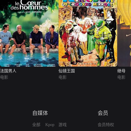
法国男人
仙镜王国
继母
电影
电影
电影
自媒体
会员
全部
Kpop
游戏
会员特权