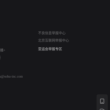
网络暴力有害信息举报
不良信息举报中心
12318 文化市场举报
北京互联网举报中心
算法推荐专项举报
亚运会举报专区
播+
涉历史虚无举报
版
网络谣言信息专项
涉政举报入口
涉未成年人举报
hu@sohu-inc.com
清朗自媒体乱象举报
涉民族宗教有害信息举报
清朗·生活服务类内容举报
清朗春节网络环境整治
涉企举报专区