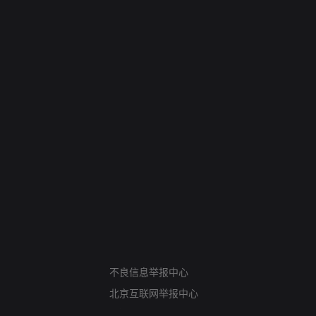
网络暴力有害信息举报
12318 文化市场举报
不良信息举报中心
算法推荐专项举报
北京互联网举报中心
亚运会举报专区