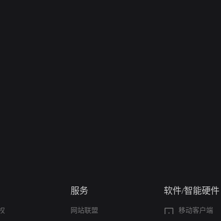
服务
软件/智能硬件
权
网站联盟
移动客户端