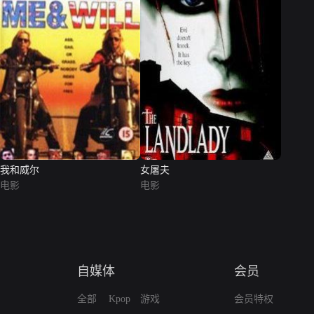
我和威尔
女屠夫
电影
电影
自媒体
会员
全部
Kpop
游戏
会员特权