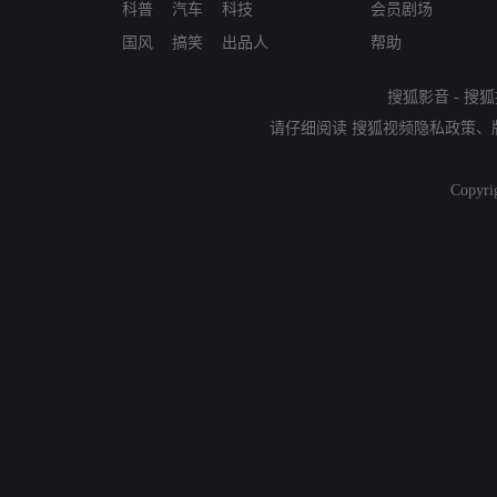
科普
汽车
科技
会员剧场
国风
搞笑
出品人
帮助
搜狐影音
-
搜狐
请仔细阅读
搜狐视频隐私政策
、
Copyri