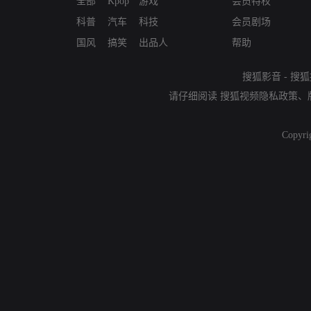
全部
Kpop
游戏
会员特权
科普
汽车
科技
会员剧场
国风
搞笑
出品人
帮助
搜狐影音
-
搜狐
请仔细阅读
搜狐视频隐私政策
、
Copyri