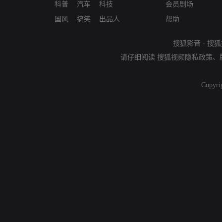
科普
汽车
科技
会员剧场
国风
搞笑
出品人
帮助
搜狐影音
-
搜狐
请仔细阅读
搜狐视频隐私政策
、
Copyri