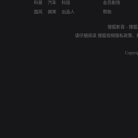
科普
汽车
科技
会员剧场
国风
搞笑
出品人
帮助
搜狐影音
-
搜狐
请仔细阅读
搜狐视频隐私政策
、
Copyri