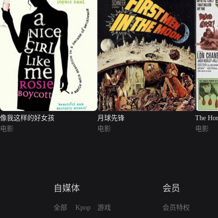
像我这样的好女孩
月球先锋
The Horr
电影
电影
电影
自媒体
会员
全部
Kpop
游戏
会员特权