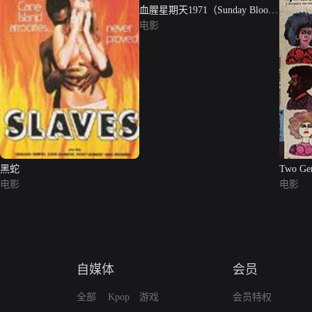
血腥星期天1971（Sunday Bloody
Sunday）
电影
黑蛇
Two Gen
电影
电影
自媒体
会员
全部
Kpop
游戏
会员特权