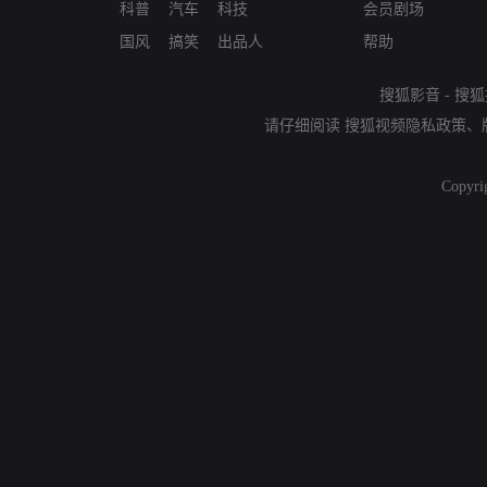
科普
汽车
科技
会员剧场
国风
搞笑
出品人
帮助
搜狐影音
-
搜狐
请仔细阅读
搜狐视频隐私政策
、
Copyri