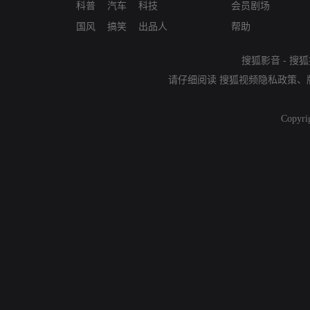
科普
汽车
科技
会员剧场
国风
搞笑
出品人
帮助
搜狐影音
-
搜狐
请仔细阅读
搜狐视频隐私政策
、
Copyri