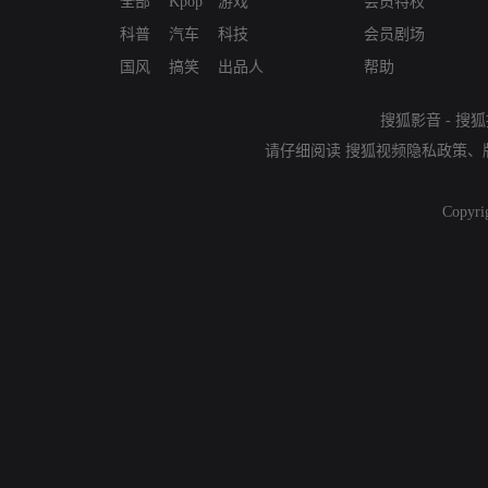
全部
Kpop
游戏
会员特权
科普
汽车
科技
会员剧场
国风
搞笑
出品人
帮助
搜狐影音
-
搜狐
请仔细阅读
搜狐视频隐私政策
、
Copyri