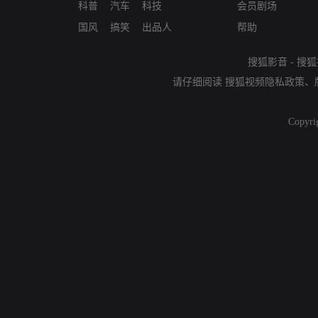
科普
汽车
科技
会员剧场
国风
搞笑
出品人
帮助
搜狐影音
-
搜狐
请仔细阅读
搜狐视频隐私政策
、
Copyri