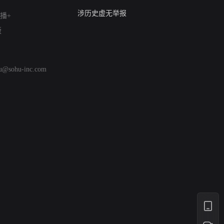
亚运会举报专区
涉历史虚无举报
播+
网络谣言信息专项
版
涉政举报入口
涉未成年人举报
清朗自媒体乱象举报
hu@sohu-inc.com
涉民族宗教有害信息举报
清朗·生活服务类内容举报
清朗春节网络环境整治
涉企举报专区
AI生成内容
打假治敲
网络暴力有害信息举报
12318 文化市场举报
算法推荐专项举报
亚运会举报专区
涉历史虚无举报
网络谣言信息专项