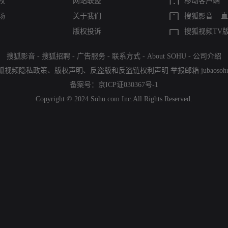
权
网站联盟
移动客户端
场
关于我们
搜狐影音
直
版权投诉
搜狐视频TV
搜狐影音
-
搜狐招聘
-
广告服务
-
联系方式
-
About SOHU
-
公司介绍
狐视频隐私政策
、
版权声明
、
反盗版和反盗链权利声明
举报邮箱
jubaoso
备案号：
京ICP证030367号-1
Copyright © 2024 Sohu.com Inc.All Rights Reserved.