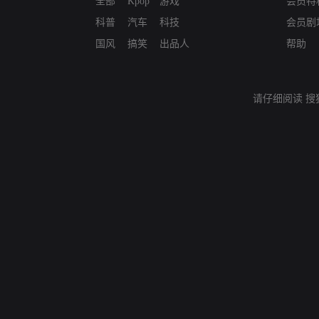
全部
Kpop
游戏
会员特
科普
汽车
科技
会员剧
国风
搞笑
出品人
帮助
请仔细阅读
搜