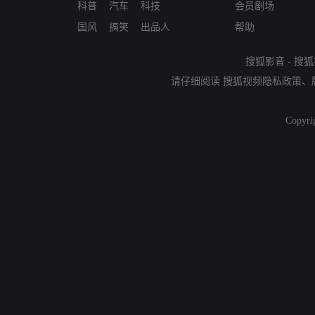
科普
汽车
科技
会员剧场
国风
搞笑
出品人
帮助
搜狐影音
-
搜狐
请仔细阅读
搜狐视频隐私政策
、
Copyri