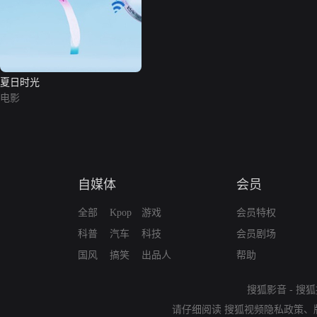
夏日时光
电影
自媒体
会员
全部
Kpop
游戏
会员特权
科普
汽车
科技
会员剧场
国风
搞笑
出品人
帮助
搜狐影音
-
搜狐
请仔细阅读
搜狐视频隐私政策
、