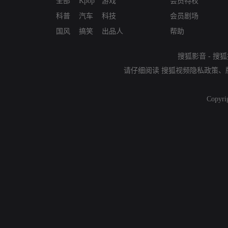
全部
Kpop
游戏
会员特权
科普
汽车
科技
会员剧场
国风
搞笑
出品人
帮助
搜狐影音
-
搜狐
请仔细阅读
搜狐视频隐私政策
、
Copyri