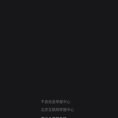
网络暴力有害信息举报
不良信息举报中心
12318 文化市场举报
北京互联网举报中心
算法推荐专项举报