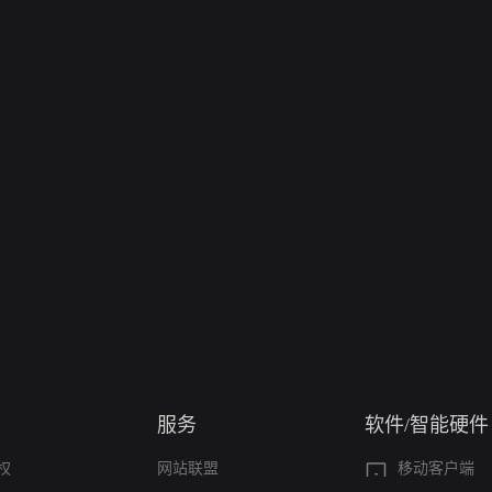
服务
软件/智能硬件
权
网站联盟
移动客户端