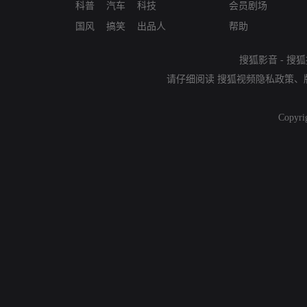
科普
汽车
科技
会员剧场
国风
搞笑
出品人
帮助
搜狐影音
-
搜狐
请仔细阅读
搜狐视频隐私政策
、
Copyri