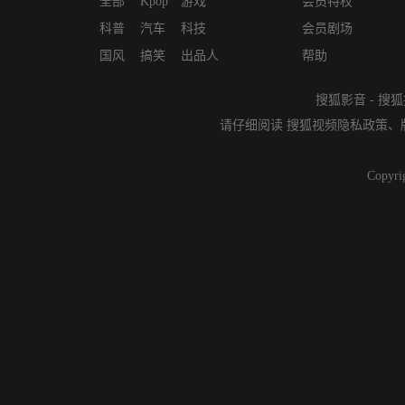
全部
Kpop
游戏
会员特权
科普
汽车
科技
会员剧场
国风
搞笑
出品人
帮助
搜狐影音
-
搜狐
请仔细阅读
搜狐视频隐私政策
、
Copyri