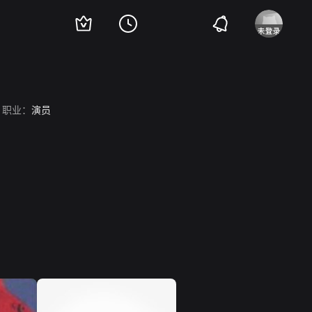
职业：
演员