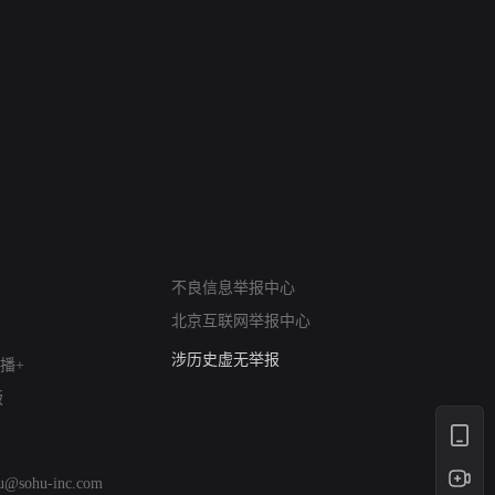
网络暴力有害信息举报
12318 文化市场举报
不良信息举报中心
算法推荐专项举报
北京互联网举报中心
亚运会举报专区
涉历史虚无举报
播+
网络谣言信息专项
版
涉政举报入口
涉未成年人举报
清朗自媒体乱象举报
hu@sohu-inc.com