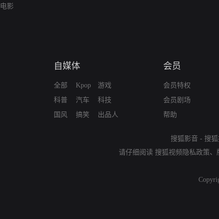
电影
自媒体
会员
全部
Kpop
游戏
会员特权
科普
汽车
科技
会员剧场
国风
搞笑
出品人
帮助
搜狐影音
-
搜狐
请仔细阅读
搜狐视频隐私政策
、
Copyri