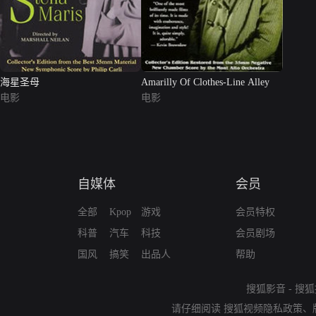
海星圣母
Amarilly Of Clothes-Line Alley
电影
电影
自媒体
会员
全部
Kpop
游戏
会员特权
科普
汽车
科技
会员剧场
国风
搞笑
出品人
帮助
搜狐影音
-
搜狐
请仔细阅读
搜狐视频隐私政策
、