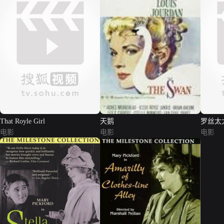
That Royle Girl
天鹅
罗丝太
电影
电影
电影