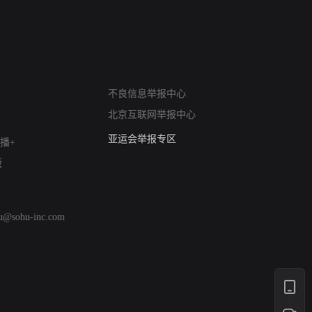
网络暴力有害信息举报
不良信息举报中心
12318 文化市场举报
北京互联网举报中心
算法推荐专项举报
亚运会举报专区
播+
涉历史虚无举报
版
网络谣言信息专项
涉政举报入口
涉未成年人举报
hu@sohu-inc.com
清朗自媒体乱象举报
涉民族宗教有害信息举报
清朗·生活服务类内容举报
清朗春节网络环境整治
涉企举报专区