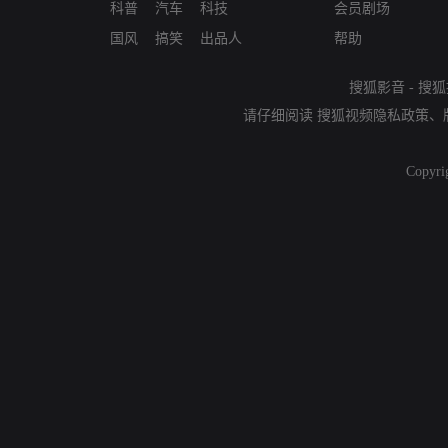
科普
汽车
科技
会员剧场
国风
搞笑
出品人
帮助
搜狐影音
-
搜狐
请仔细阅读
搜狐视频隐私政策
、
Copyri