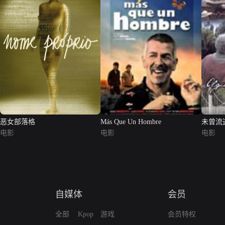
恶女部落格
Más Que Un Hombre
未曾流
电影
电影
电影
自媒体
会员
全部
Kpop
游戏
会员特权