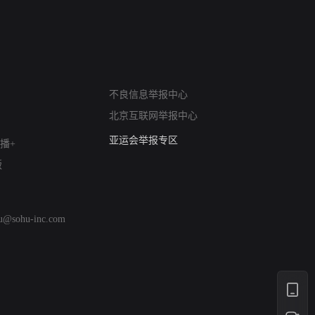
网络暴力有害信息举报
不良信息举报中心
12318 文化市场举报
北京互联网举报中心
算法推荐专项举报
亚运会举报专区
播+
涉历史虚无举报
版
网络谣言信息专项
涉政举报入口
涉未成年人举报
hu@sohu-inc.com
清朗自媒体乱象举报
涉民族宗教有害信息举报
清朗·生活服务类内容举报
清朗春节网络环境整治
涉企举报专区