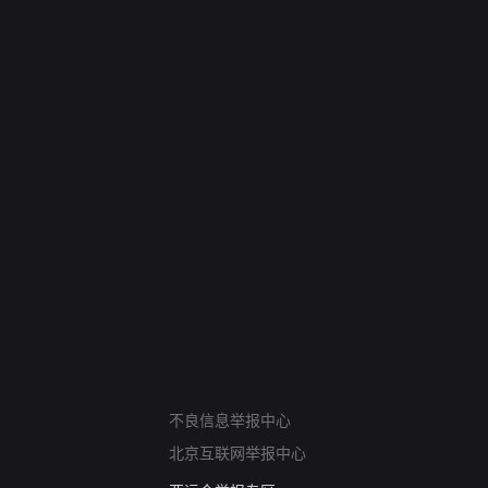
网络暴力有害信息举报
不良信息举报中心
12318 文化市场举报
北京互联网举报中心
算法推荐专项举报