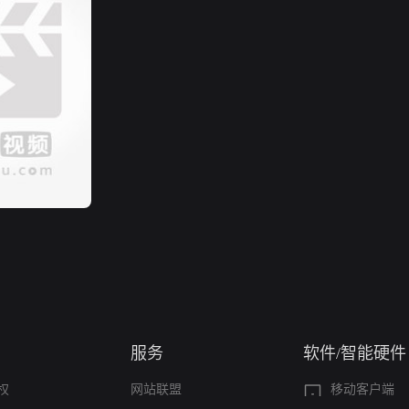
服务
软件/智能硬件
权
网站联盟
移动客户端