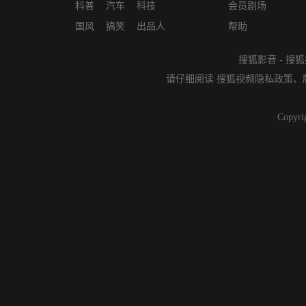
科普
汽车
科技
会员剧场
国风
搞笑
出品人
帮助
搜狐影音
-
搜狐
请仔细阅读
搜狐视频隐私政策
、
Copyri