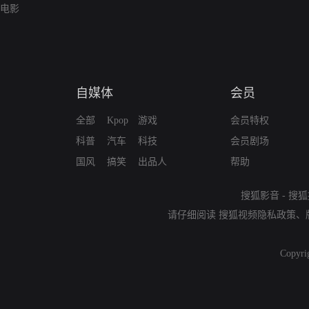
电影
自媒体
会员
全部
Kpop
游戏
会员特权
科普
汽车
科技
会员剧场
国风
搞笑
出品人
帮助
搜狐影音
-
搜狐
请仔细阅读
搜狐视频隐私政策
、
Copyri