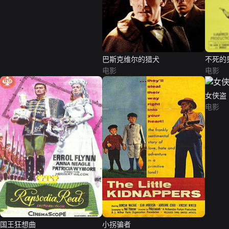
巴斯克维尔的猎犬
不死的
电影
电影
女侠盗
电影
国王狂想曲
小拐骗者