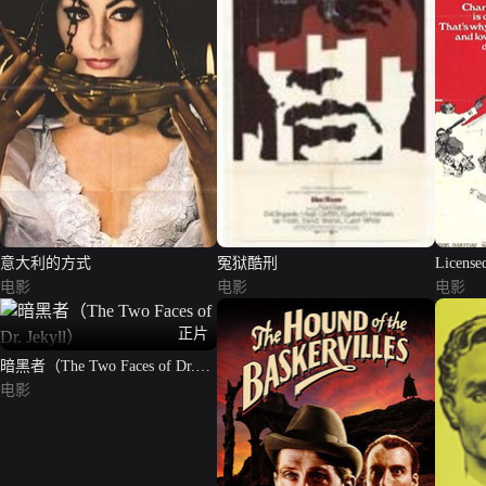
意大利的方式
冤狱酷刑
Licensed
电影
电影
电影
正片
暗黑者（The Two Faces of Dr.
Jekyll）
电影