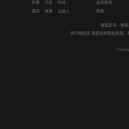
科普
汽车
科技
会员剧场
国风
搞笑
出品人
帮助
搜狐影音
-
搜狐
请仔细阅读
搜狐视频隐私政策
、
Copyri