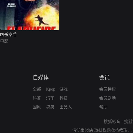
凶杀案后
电影
自媒体
会员
全部
Kpop
游戏
会员特权
科普
汽车
科技
会员剧场
国风
搞笑
出品人
帮助
搜狐影音
-
搜狐
请仔细阅读
搜狐视频隐私政策
、