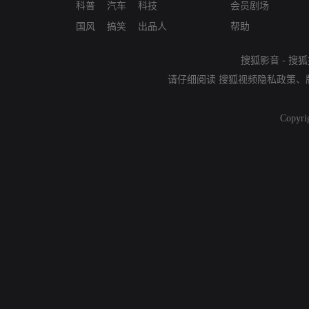
科普
汽车
科技
会员剧场
国风
搞笑
出品人
帮助
搜狐影音
-
搜狐
请仔细阅读
搜狐视频隐私政策
、
Copyri