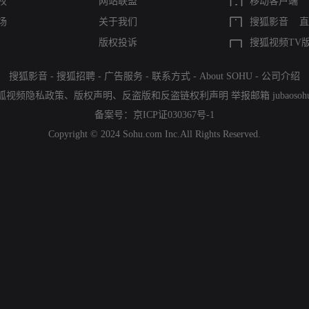
权
网站联盟
移动客户端
场
关于我们
搜狐影音
直
版权投诉
搜狐视频TV
搜狐影音
-
搜狐招聘
-
广告服务
-
联系方式
-
About SOHU
-
公司介绍
狐视频隐私政策
、
版权声明
、
反盗版和反盗链权利声明
举报邮箱
jubaoso
备案号：
京ICP证030367号-1
Copyright © 2024 Sohu.com Inc.All Rights Reserved.