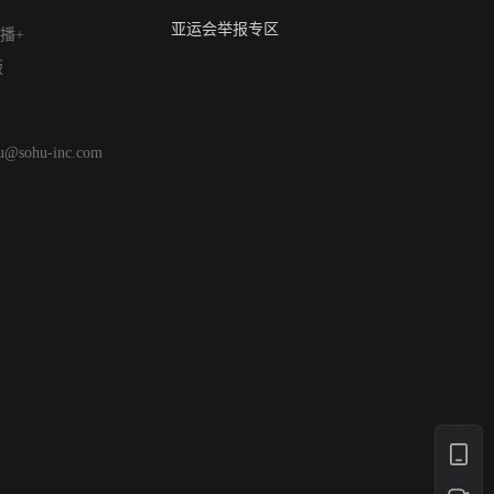
算法推荐专项举报
亚运会举报专区
播+
涉历史虚无举报
版
网络谣言信息专项
涉政举报入口
涉未成年人举报
hu@sohu-inc.com
清朗自媒体乱象举报
涉民族宗教有害信息举报
清朗·生活服务类内容举报
清朗春节网络环境整治
涉企举报专区
AI生成内容
打假治敲
网络暴力有害信息举报
12318 文化市场举报
算法推荐专项举报
亚运会举报专区
涉历史虚无举报