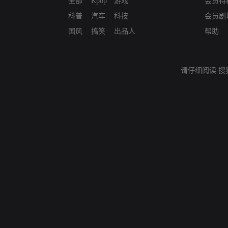
全部
Kpop
游戏
会员特
科普
汽车
科技
会员剧
国风
搞笑
出品人
帮助
请仔细阅读
搜