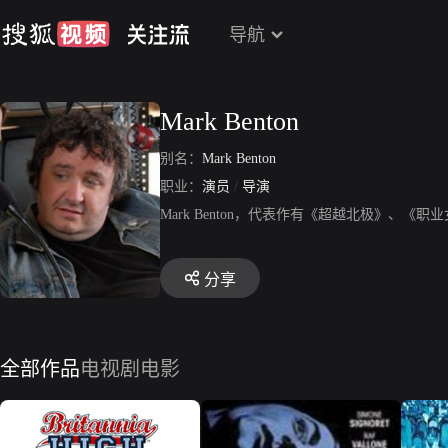
导航
Mark Benton
别名：
Mark Benton
职业：
演员
/
导演
Mark Benton，代表作有《超越北极》、《
分享
全部作品
电视剧
电影