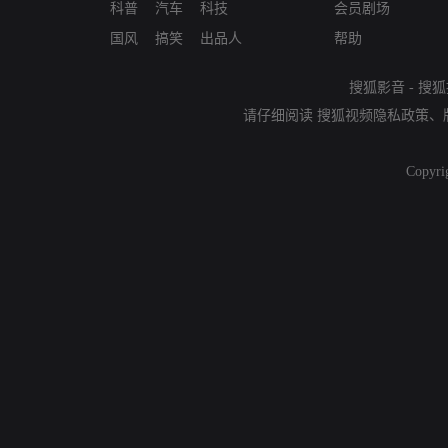
科普
汽车
科技
会员剧场
国风
搞笑
出品人
帮助
搜狐影音
-
搜狐
请仔细阅读
搜狐视频隐私政策
、
Copyri