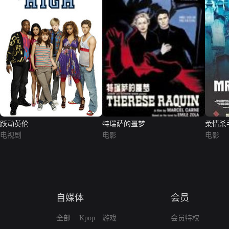
跃动英伦
特瑞萨的噩梦
柔情杀
电视剧
电影
电影
自媒体
会员
全部
Kpop
游戏
会员特权