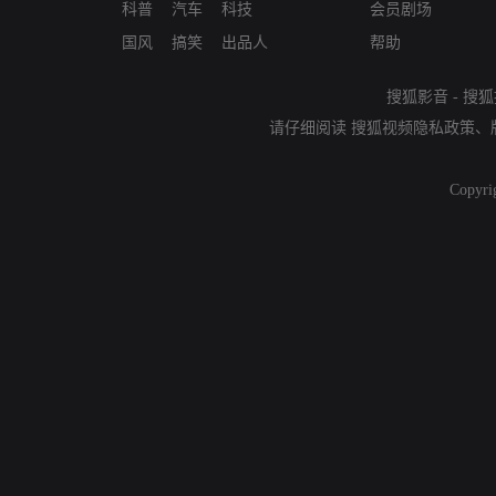
科普
汽车
科技
会员剧场
国风
搞笑
出品人
帮助
搜狐影音
-
搜狐
请仔细阅读
搜狐视频隐私政策
、
Copyri