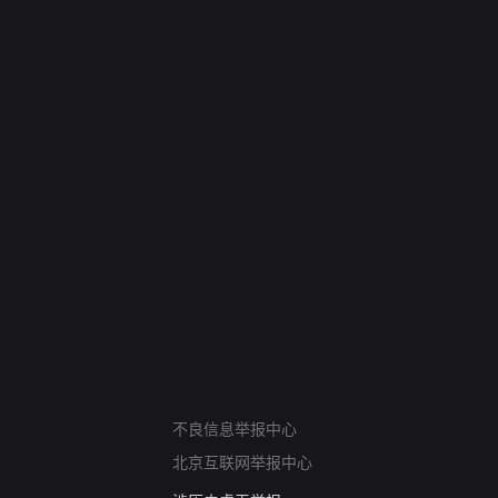
网络暴力有害信息举报
12318 文化市场举报
不良信息举报中心
算法推荐专项举报
北京互联网举报中心
亚运会举报专区