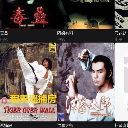
毒蛊
阿姐有料
邪花劫
电影
电影
电影
巡捕房
洪拳大师
扫黄奇