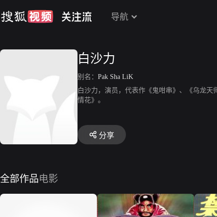
导航
白沙力
别名：
Pak Sha LiK
白沙力，演员，代表作《鬼咁串》、《乌龙天
情花》。
分享
全部作品
电影