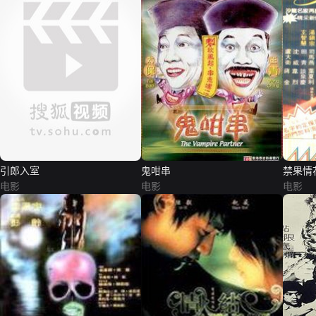
引郎入室
鬼咁串
禁果情
电影
电影
电影