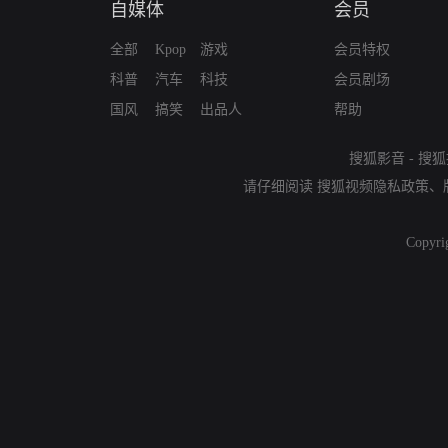
自媒体
会员
全部
Kpop
游戏
会员特权
科普
汽车
科技
会员剧场
国风
搞笑
出品人
帮助
搜狐影音
-
搜狐
请仔细阅读
搜狐视频隐私政策
、
Copyri