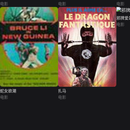
电影
电影
电影
邪牌爱
电影
蛇女欲潮
扎马
电影
电影