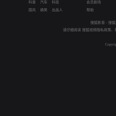
科普
汽车
科技
会员剧场
国风
搞笑
出品人
帮助
搜狐影音
-
搜狐
请仔细阅读
搜狐视频隐私政策
、
Copyri