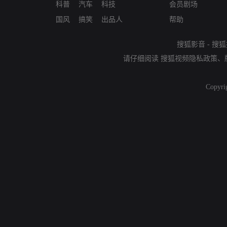
科普
汽车
科技
会员剧场
国风
搞笑
出品人
帮助
搜狐影音
-
搜狐
请仔细阅读
搜狐视频隐私政策
、
Copyri