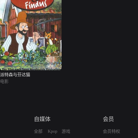
派特森与芬达猫
电影
自媒体
会员
全部
Kpop
游戏
会员特权