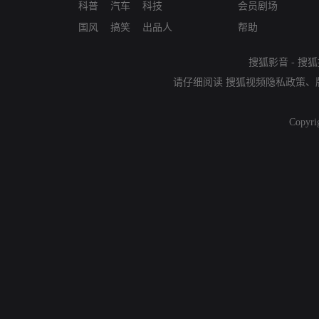
科普
汽车
科技
会员剧场
国风
搞笑
出品人
帮助
搜狐影音
-
搜狐
请仔细阅读
搜狐视频隐私政策
、
Copyri