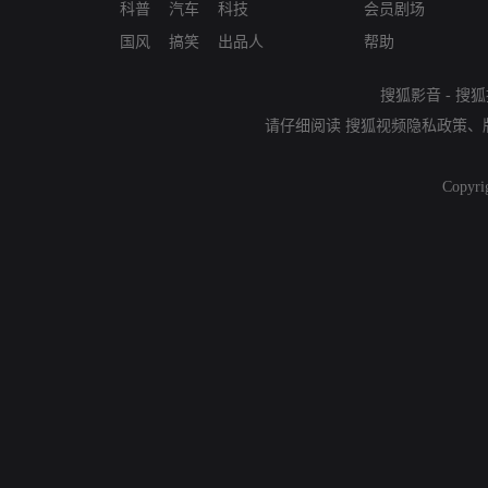
科普
汽车
科技
会员剧场
国风
搞笑
出品人
帮助
搜狐影音
-
搜狐
请仔细阅读
搜狐视频隐私政策
、
Copyri