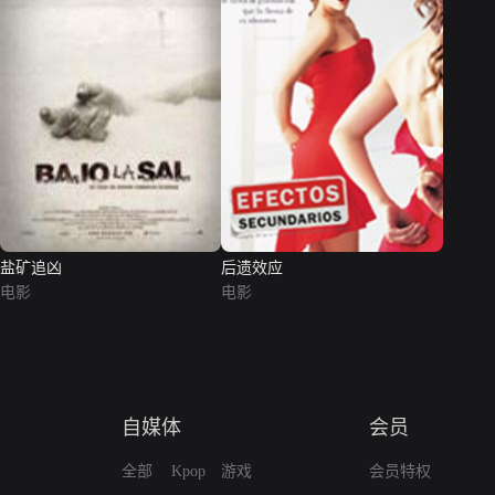
盐矿追凶
后遗效应
电影
电影
自媒体
会员
全部
Kpop
游戏
会员特权