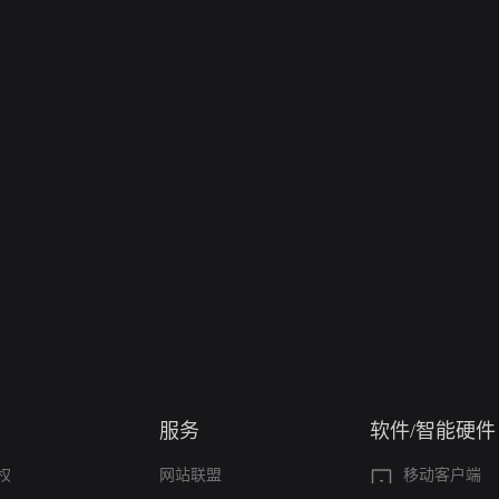
服务
软件/智能硬件
权
网站联盟
移动客户端