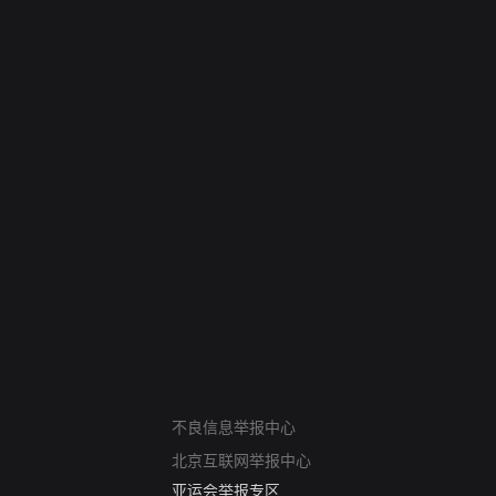
网络暴力有害信息举报
12318 文化市场举报
不良信息举报中心
算法推荐专项举报
北京互联网举报中心
亚运会举报专区