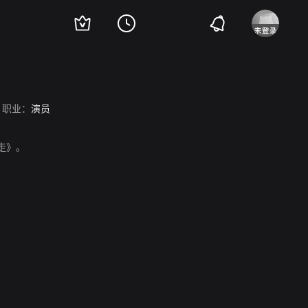
职业：
演员
的走》。