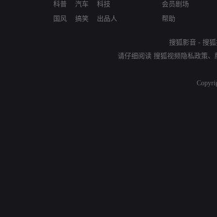
科普
汽车
科技
会员剧场
国风
搞笑
出品人
帮助
搜狐影音
-
搜狐
请仔细阅读
搜狐视频隐私政策
、
Copyri