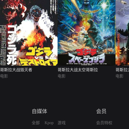
哥斯拉大战毁灭者
哥斯拉大战太空哥斯拉
哥斯拉
电影
电影
电影
自媒体
会员
全部
Kpop
游戏
会员特权