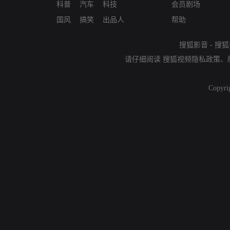
科普
汽车
科技
会员剧场
国风
搞笑
出品人
帮助
搜狐影音
-
搜狐
请仔细阅读
搜狐视频隐私政策
、
Copyri