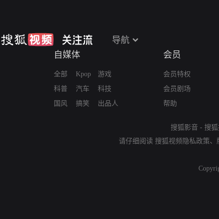
导航
自媒体
会员
全部
Kpop
游戏
会员特权
科普
汽车
科技
会员剧场
国风
搞笑
出品人
帮助
搜狐影音
-
搜狐
请仔细阅读
搜狐视频隐私政策
、
Copyri