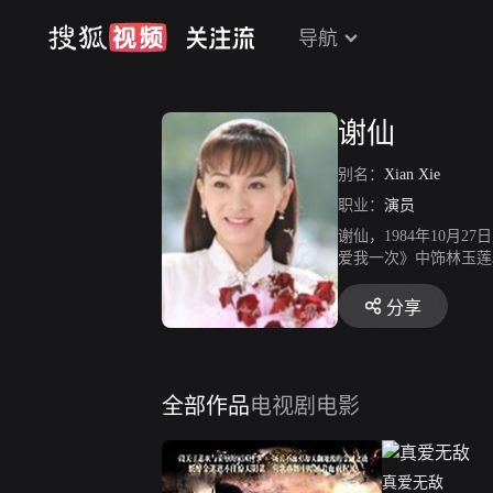
导航
谢仙
别名：
Xian Xie
职业：
演员
谢仙，1984年10月
爱我一次》中饰林玉莲
烟。2021年6月在
分享
全部作品
电视剧
电影
真爱无敌