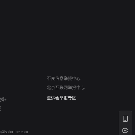
网络暴力有害信息举报
不良信息举报中心
12318 文化市场举报
北京互联网举报中心
算法推荐专项举报
亚运会举报专区
播+
涉历史虚无举报
版
网络谣言信息专项
涉政举报入口
涉未成年人举报
hu@sohu-inc.com