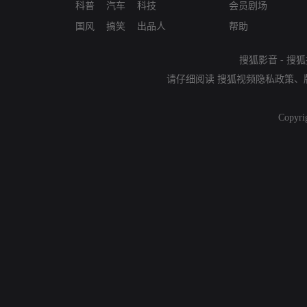
科普
汽车
科技
会员剧场
国风
搞笑
出品人
帮助
搜狐影音
-
搜狐
请仔细阅读
搜狐视频隐私政策
、
Copyri