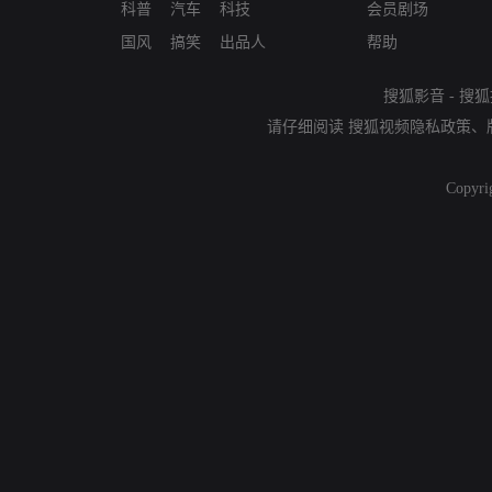
科普
汽车
科技
会员剧场
国风
搞笑
出品人
帮助
搜狐影音
-
搜狐
请仔细阅读
搜狐视频隐私政策
、
Copyri