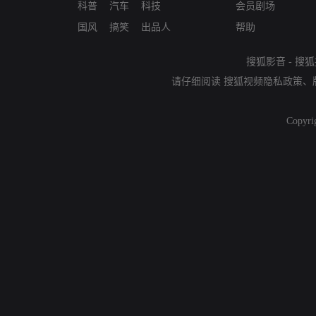
科普
汽车
科技
会员剧场
国风
搞笑
出品人
帮助
搜狐影音
-
搜狐
请仔细阅读
搜狐视频隐私政策
、
Copyri