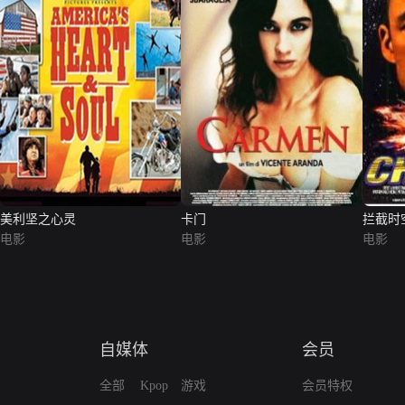
美利坚之心灵
卡门
拦截时
电影
电影
电影
自媒体
会员
全部
Kpop
游戏
会员特权